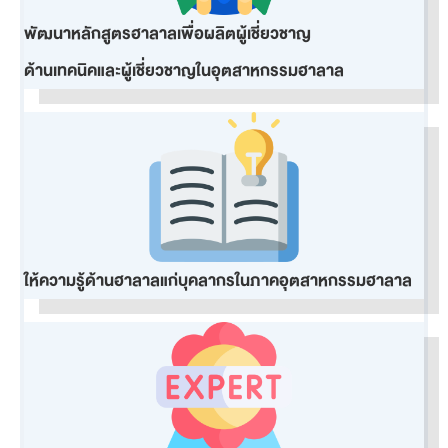
พัฒนาหลักสูตรฮาลาลเพื่อผลิตผู้เชี่ยวชาญ
ด้านเทคนิคและผู้เชี่ยวชาญในอุตสาหกรรมฮาลาล
ให้ความรู้ด้านฮาลาลแก่บุคลากรในภาคอุตสาหกรรมฮาลาล