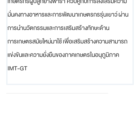
เกษตรกรผู้ปลูกยางพารา ควบคู่กับการส่งเสริมความ
มั่นคงทางอาหารและการพัฒนาเกษตรกรรุ่นเยาว์ ผ่าน
การนำนวัตกรรมและการเสริมสร้างทักษะด้าน
การเกษตรสมัยใหม่มาใช้ เพื่อเสริมสร้างความสามารถ
แข่งขันและความยั่งยืนของภาคเกษตรในอนุภูมิภาค
IMT-GT