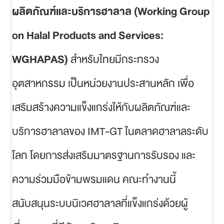
ผลิตภัณฑ์และบริการฮาลาล (Working Group
on Halal Products and Services:
WGHAPAS)
สำหรับไทยมีกระทรวง
อุตสาหกรรม เป็นหน่วยงานประสานหลัก เพื่อ
เสริมสร้างความแข็งแกร่งให้กับผลิตภัณฑ์และ
บริการฮาลาลของ IMT-GT ในตลาดฮาลาลระดับ
โลก โดยการส่งเสริมมาตรฐานการรับรอง และ
ความร่วมมือข้ามพรมแดน คณะทำงานนี้
สนับสนุนระบบนิเวศฮาลาลที่แข็งแกร่งด้วยผู้