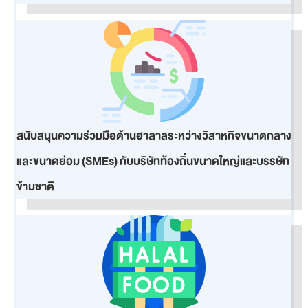
สนับสนุนความร่วมมือด้านฮาลาลระหว่างวิสาหกิจขนาดกลาง
และขนาดย่อม (SMEs) กับบริษัทท้องถิ่นขนาดใหญ่และบรรษัท
ข้ามชาติ