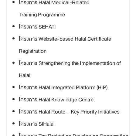
โครงการ Halal Medical-Related
Training Programme
โครงการ SEHATI
โครงการ Website-based Halal Certificate
Registration
โครงการ Strengthening the Implementation of
Halal
โครงการ Halal Integrated Platform (HIP)
โครงการ Halal Knowledge Centre
โครงการ Halal Route – Key Priority Initiatives
โครงการ SiHalal