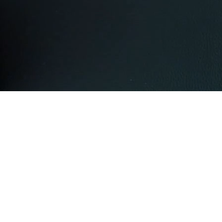
สาขาผลิตภัณฑ์และ
บริการฮาลาล