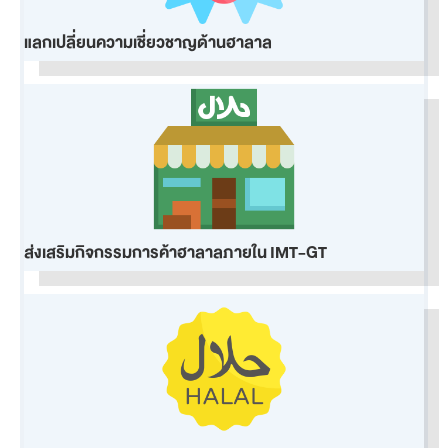
แลกเปลี่ยนความเชี่ยวชาญด้านฮาลาล
ส่งเสริมกิจกรรมการค้าฮาลาลภายใน IMT-GT