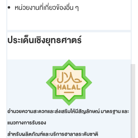
หน่วยงานที่เกี่ยวข้องอื่น ๆ
ประเด็นเชิงยุทธศาตร์
อำนวยความสะดวกและส่งเสริมให้มีสัญลักษณ์ มาตรฐาน และ
แนวทางการรับรอง
สำหรับผลิตภัณฑ์และบริการฮาลาลระดับชาติ