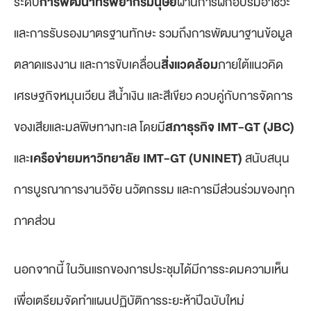
ระดับ
การพัฒนาทรัพยากรมนุษย์
ผ่านการฝึกอบรมอาชีวะ
และการรับรองมาตรฐานทักษะ รวมถึงการพัฒนาฐานข้อมูล
ตลาดแรงงาน และการขับเคลื่อน
สิ่งแวดล้อม
ภายใต้แนวคิด
เศรษฐกิจหมุนเวียน สีน้ำเงิน และสีเขียว ควบคู่กับการจัดการ
ของเสียและมลพิษทางทะเล โดยมี
สภาธุรกิจ
IMT-GT
(JBC)
และ
เครือข่ายมหาวิทยาลัย
IMT-GT (UNINET)
สนับสนุน
การบูรณาการงานวิจัย นวัตกรรม และการมีส่วนร่วมของทุก
ภาคส่วน
นอกจากนี้ ในวันแรกของการประชุมได้มีการระดมความเห็น
เพื่อเตรียมจัดทำแผนปฏิบัติการระยะห้าปีฉบับใหม่