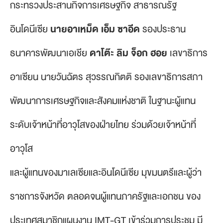
กระทรวงประสานกิจการเศรษฐกิจ สาธารณรัฐ
อินโดนีเซีย
นายอาเหม็ด เอ็ม ซาอีด
รองประธาน
ธนาคารพัฒนาเอเชีย
ดาโต๊ะ ลิม จ็อก ฮอย
เลขาธิการ
อาเซียน นายวันฉัตร สุวรรณกิตติ รองเลขาธิการสภา
พัฒนาการเศรษฐกิจและสังคมแห่งชาติ ในฐานะผู้แทน
ระดับเจ้าหน้าที่อาวุโสของฝ่ายไทย ร่วมด้วยเจ้าหน้าที่
อาวุโส
และผู้แทนของมาเลเซียและอินโดนีเซีย มุขมนตรีและผู้ว่า
ราชการจังหวัด ตลอดจนผู้แทนภาครัฐและเอกชน ของ
ประเทศสมาชิกแผนงาน IMT-GT เข้าร่วมการประชุม มี