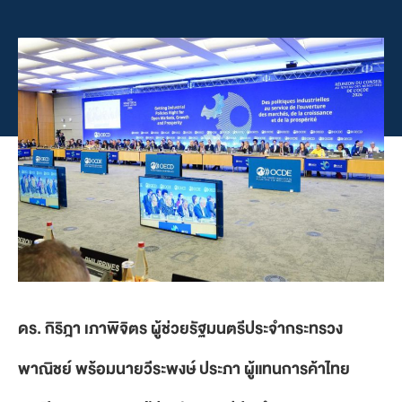
ดร. กิริฎา เภาพิจิตร ผู้ช่วยรัฐมนตรีประจำกระทรวง
พาณิชย์ พร้อมนายวีระพงษ์ ประภา ผู้แทนการค้าไทย