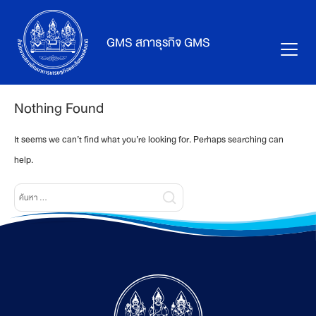
Skip
to
GMS สภาธุรกิจ GMS
content
Nothing Found
It seems we can’t find what you’re looking for. Perhaps searching can
help.
Search
for: