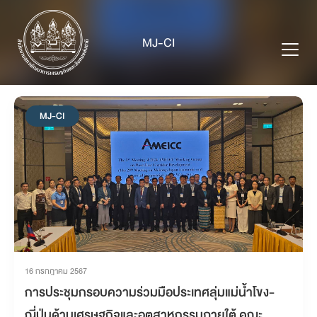
Skip
to
MJ-CI
content
MJ-CI
16 กรกฎาคม 2567
การประชุมกรอบความร่วมมือประเทศลุ่มแม่น้ำโขง-
ญี่ปุ่นด้านเศรษฐกิจและอุตสาหกรรมภายใต้ คณะ