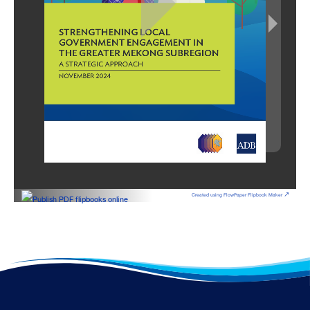
Created using FlowPaper Flipbook Maker ↗