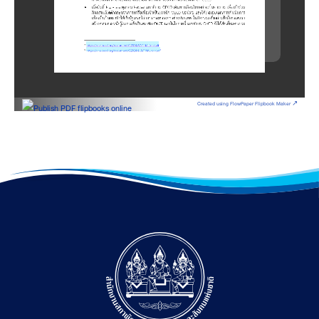
Created using FlowPaper Flipbook Maker ↗