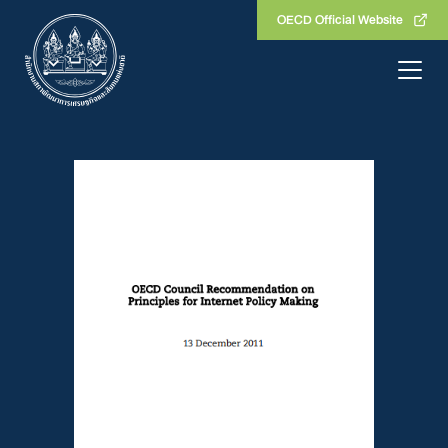
Skip
OECD Official Website
to
content