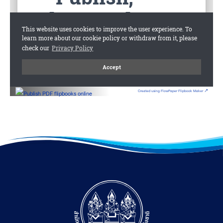
Created using FlowPaper Flipbook Maker ↗