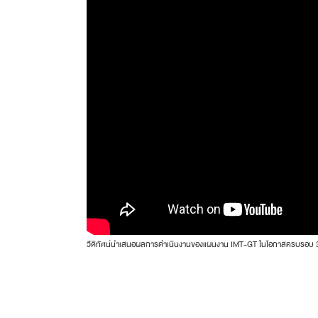
วีดิทัศน์นำเสนอผลการดำเนินงานของแผนงาน IMT-GT ในโอกาสครบรอบ 30 