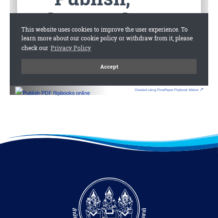
Created using FlowPaper Flipbook Maker ↗