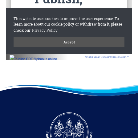
Created using FlowPaper Flipbook Maker ↗