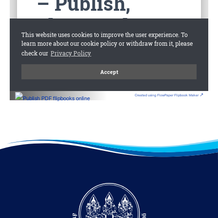
Created using FlowPaper Flipbook Maker ↗