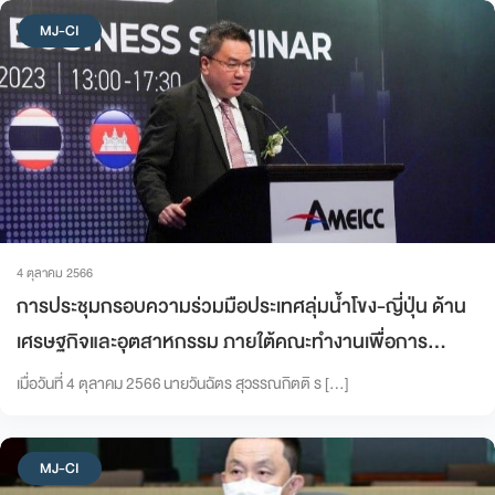
MJ-CI
4 ตุลาคม 2566
การประชุมกรอบความร่วมมือประเทศลุ่มน้ำโขง-ญี่ปุ่น ด้าน
เศรษฐกิจและอุตสาหกรรม ภายใต้คณะทำงานเพื่อการ
พัฒนาระเบียงเศรษฐกิจตะวันตก-ตะวันออก ครั้งที่ 28
เมื่อวันที่ 4 ตุลาคม 2566 นายวันฉัตร สุวรรณกิตติ ร […]
MJ-CI