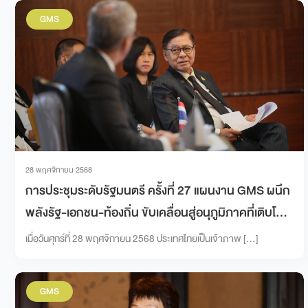
CI)
GMS
28 พฤศจิกายน 2568
การประชุมระดับรัฐมนตรี ครั้งที่ 27 แผนงาน GMS ผนึก
พลังรัฐ-เอกชน-ท้องถิ่น ขับเคลื่อนสู่อนุภูมิภาคที่เติบโต
อย่างมีส่วนร่วม
เมื่อวันศุกร์ที่ 28 พฤศจิกายน 2568 ประเทศไทยเป็นเจ้าภาพ […]
GMS