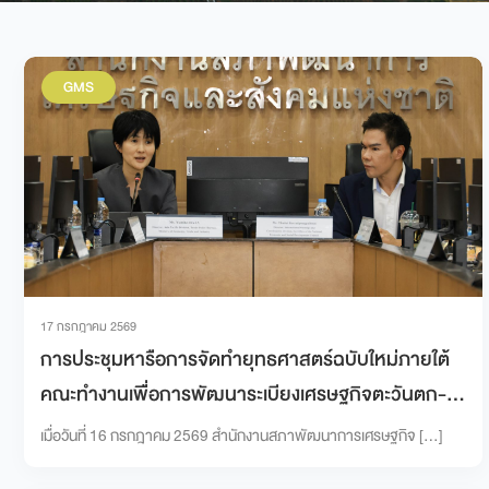
GMS
17 กรกฎาคม 2569
การประชุมหารือการจัดทำยุทธศาสตร์ฉบับใหม่ภายใต้
คณะทำงานเพื่อการพัฒนาระเบียงเศรษฐกิจตะวันตก-
ตะวันออกของ AMEICC ในกรอบความร่วมมือประเทศ
เมื่อวันที่ 16 กรกฎาคม 2569 สำนักงานสภาพัฒนาการเศรษฐกิจ […]
ลุ่มแม่น้ำโขง-ญี่ปุ่น ด้านเศรษฐกิจและอุตสาหกรรม (MJ-