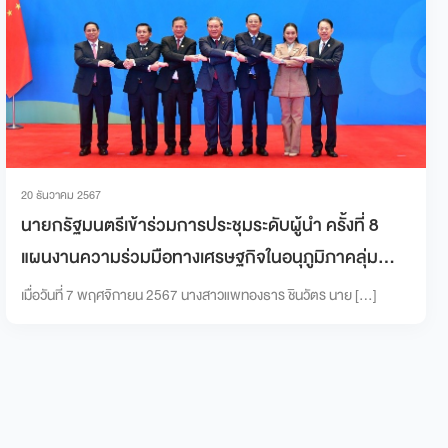
20 ธันวาคม 2567
นายกรัฐมนตรีเข้าร่วมการประชุมระดับผู้นำ ครั้งที่ 8
แผนงานความร่วมมือทางเศรษฐกิจในอนุภูมิภาคลุ่ม
แม่น้ำโขง 6 ประเทศ
เมื่อวันที่ 7 พฤศจิกายน 2567 นางสาวแพทองธาร ชินวัตร นาย […]