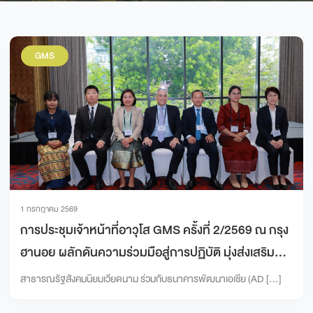
GMS
1 กรกฎาคม 2569
การประชุมเจ้าหน้าที่อาวุโส GMS ครั้งที่ 2/2569 ณ กรุง
ฮานอย ผลักดันความร่วมมือสู่การปฏิบัติ มุ่งส่งเสริม
ดิจิทัลและนวัตกรรม
สาธารณรัฐสังคมนิยมเวียดนาม ร่วมกับธนาคารพัฒนาเอเชีย (AD […]